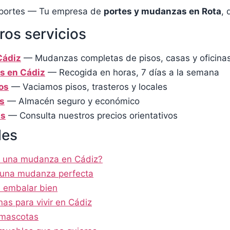
portes — Tu empresa de
portes y mudanzas en Rota
, 
ros servicios
Cádiz
— Mudanzas completas de pisos, casas y oficina
s en Cádiz
— Recogida en horas, 7 días a la semana
os
— Vaciamos pisos, trasteros y locales
s
— Almacén seguro y económico
as
— Consulta nuestros precios orientativos
les
a una mudanza en Cádiz?
 una mudanza perfecta
a embalar bien
as para vivir en Cádiz
mascotas