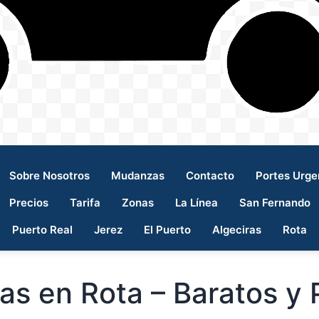
Sobre Nosotros
Mudanzas
Contacto
Portes Urge
Precios
Tarifa
Zonas
La Línea
San Fernando
Puerto Real
Jerez
El Puerto
Algeciras
Rota
s en Rota – Baratos y 