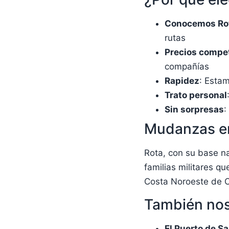
Conocemos Ro
rutas
Precios compet
compañías
Rapidez
: Esta
Trato personal
Sin sorpresas
:
Mudanzas en
Rota, con su base na
familias militares q
Costa Noroeste de C
También nos
El Puerto de S