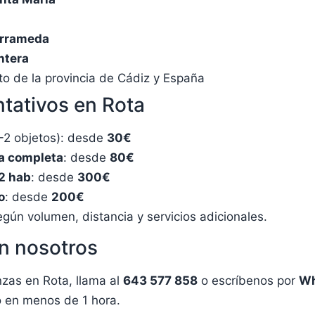
arrameda
ntera
to de la provincia de Cádiz y España
ntativos en Rota
-2 objetos): desde
30€
a completa
: desde
80€
2 hab
: desde
300€
o
: desde
200€
egún volumen, distancia y servicios adicionales.
n nosotros
zas en Rota, llama al
643 577 858
o escríbenos por
Wh
o en menos de 1 hora.