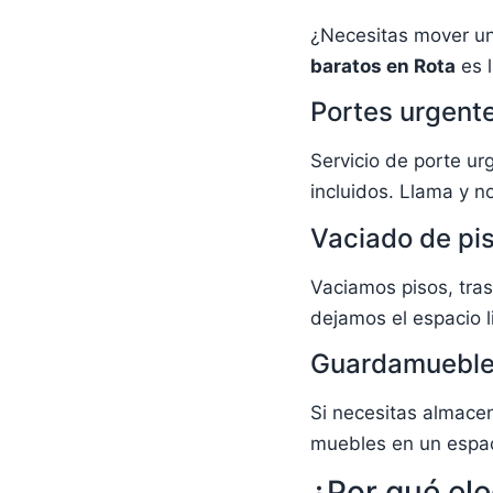
¿Necesitas mover un
baratos en Rota
es l
Portes urgent
Servicio de porte ur
incluidos. Llama y 
Vaciado de pi
Vaciamos pisos, tras
dejamos el espacio li
Guardamuebl
Si necesitas almace
muebles en un espac
¿Por qué ele