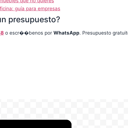
muebles que no quieres
icina: guía para empresas
un presupuesto?
58
o escr��benos por
WhatsApp
. Presupuesto gratui