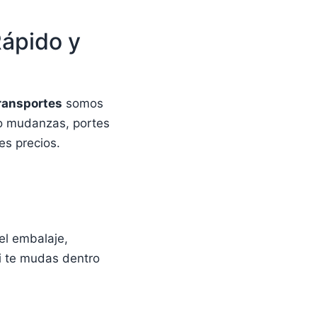
Rápido y
ransportes
somos
do mudanzas, portes
es precios.
el embalaje,
i te mudas dentro